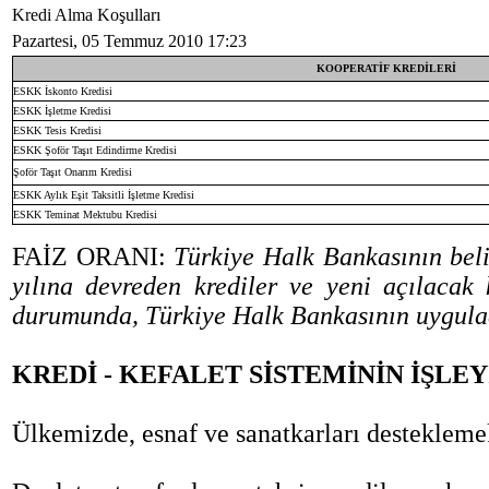
Kredi Alma Koşulları
Pazartesi, 05 Temmuz 2010 17:23
KOOPERATİF KREDİLERİ
ESKK İskonto Kredisi
ESKK İşletme Kredisi
ESKK Tesis Kredisi
ESKK Şoför Taşıt Edindirme Kredisi
Şoför Taşıt Onarım Kredisi
ESKK Aylık Eşit Taksitli İşletme Kredisi
ESKK Teminat Mektubu Kredisi
FAİZ ORANI:
Türkiye Halk Bankasının belir
yılına devreden krediler ve yeni açılacak
durumunda, Türkiye Halk Bankasının uyguladı
KREDİ - KEFALET SİSTEMİNİN İŞLEY
Ülkemizde, esnaf ve sanatkarları desteklem