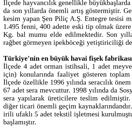
İlçede hayvancılık genellikle büyükbaşlarda 
da son yıllarda önemli artış göstermiştir. G
kesim yapan Şen Piliç A.Ş. Entegre tesisi me
1.495 fenni, 400 adette eski tip olmak üzer
Kg. bal mumu elde edilmektedir. Son yıllar
rağbet görmeyen ipekböceği yetiştiriciliği de
Türkiye'nin en büyük havai fişek fabrikası
İlçede 4 adet orman istihsali, 1 adet meyv
için) konularında faaliyet gösteren topla
İlçede özellikle 1996 yılında seracılık öne
67 adet sera mevcuttur. 1998 yılında da So
sera yapılarak üreticilere teslim edilmiştir
diğer ticari önemli geçim kaynaklarındandır.
irili ufaklı 5 adet tekstil işletmesi kurulmuş
başlamıştır.