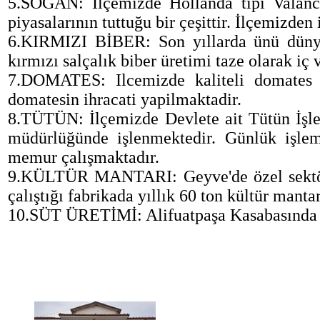
5.SOĞAN: İlçemizde Hollanda tipi Valanci
piyasalarının tuttuğu bir çeşittir. İlçemizden 
6.KIRMIZI BİBER: Son yıllarda ünü dünya
kırmızı salçalık biber üretimi taze olarak iç 
7.DOMATES: Ilcemizde kaliteli domates yet
domatesin ihracati yapilmaktadir.
8.TÜTÜN: İlçemizde Devlete ait Tütün İşlet
müdürlüğünde işlenmektedir. Günlük işlem
memur çalışmaktadır.
9.KÜLTÜR MANTARI: Geyve'de özel sektöre a
çalıştığı fabrikada yıllık 60 ton kültür manta
10.SÜT ÜRETİMİ: Alifuatpaşa Kasabasında bi