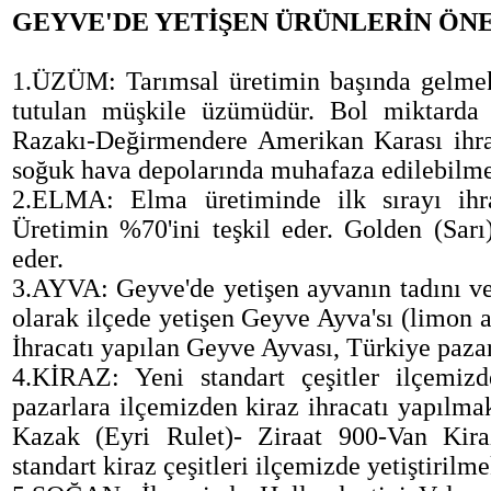
GEYVE'DE YETİŞEN ÜRÜNLERİN ÖN
1.ÜZÜM: Tarımsal üretimin başında gelmekt
tutulan müşkile üzümüdür. Bol miktarda ye
Razakı-Değirmendere Amerikan Karası ihraç
soğuk hava depolarında muhafaza edilebilme
2.ELMA: Elma üretiminde ilk sırayı ihraç
Üretimin %70'ini teşkil eder. Golden (Sarı)
eder.
3.AYVA: Geyve'de yetişen ayvanın tadını v
olarak ilçede yetişen Geyve Ayva'sı (limon a
İhracatı yapılan Geyve Ayvası, Türkiye pazar
4.KİRAZ: Yeni standart çeşitler ilçemizd
pazarlara ilçemizden kiraz ihracatı yapılma
Kazak (Eyri Rulet)- Ziraat 900-Van Kiraz
standart kiraz çeşitleri ilçemizde yetiştirilme