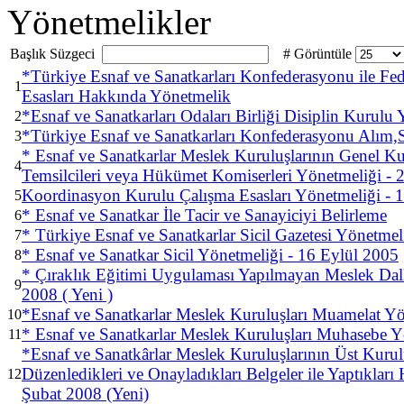
Yönetmelikler
Başlık Süzgeci
# Görüntüle
*Türkiye Esnaf ve Sanatkarları Konfederasyonu ile Fed
1
Esasları Hakkında Yönetmelik
*Esnaf ve Sanatkarları Odaları Birliği Disiplin Kurulu
2
*Türkiye Esnaf ve Sanatkarları Konfederasyonu Alım,S
3
* Esnaf ve Sanatkarlar Meslek Kuruluşlarının Genel Ku
4
Temsilcileri veya Hükümet Komiserleri Yönetmeliği - 
Koordinasyon Kurulu Çalışma Esasları Yönetmeliği - 
5
* Esnaf ve Sanatkar İle Tacir ve Sanayiciyi Belirleme
6
* Türkiye Esnaf ve Sanatkarlar Sicil Gazetesi Yönetmel
7
* Esnaf ve Sanatkar Sicil Yönetmeliği - 16 Eylül 2005
8
* Çıraklık Eğitimi Uygulaması Yapılmayan Meslek Dall
9
2008 ( Yeni )
*Esnaf ve Sanatkarlar Meslek Kuruluşları Muamelat Yön
10
* Esnaf ve Sanatkarlar Meslek Kuruluşları Muhasebe Y
11
*Esnaf ve Sanatkârlar Meslek Kuruluşlarının Üst Kurulu
Düzenledikleri ve Onayladıkları Belgeler ile Yaptıklar
12
Şubat 2008 (Yeni)